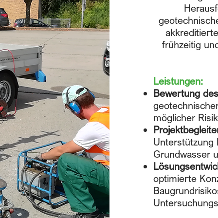
Herausf
geotechnische
akkreditiert
frühzeitig un
Leistungen:
Bewertung des
geotechnischer 
möglicher Risi
Projektbegleit
Unterstützung 
Grundwasser 
Lösungsentwic
optimierte Kon
Baugrundrisiko
Untersuchungs