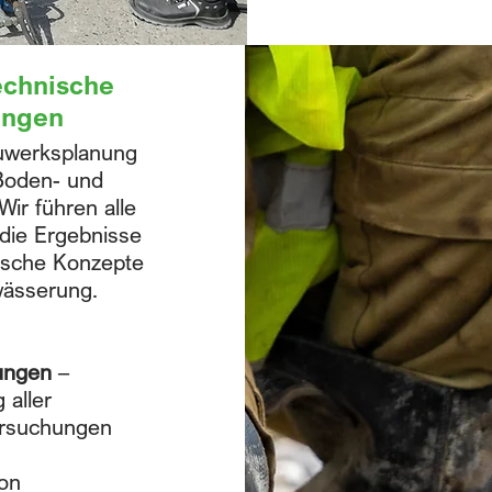
chnische
ungen
auwerksplanung
 Boden- und
ir führen alle
die Ergebnisse
nische Konzepte
wässerung.
ungen
–
 aller
ersuchungen
von