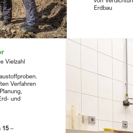
von Verdichtun
Erdbau
or
e Vielzahl
austoffproben.
ten Verfahren
 Planung,
Erd- und
a 15
–