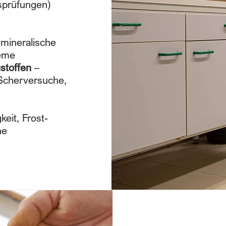
sprüfungen)
 mineralische
teme
stoffen
–
 Scherversuche,
keit, Frost-
he