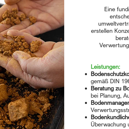
Eine fund
entsche
umweltvertr
erstellen Konz
berat
Verwertungs
Leistungen:
Bodenschutzko
gemäß DIN 19
Beratung zu 
bei Planung, 
Bodenmanage
Verwertungsst
Bodenkundlich
Überwachung u