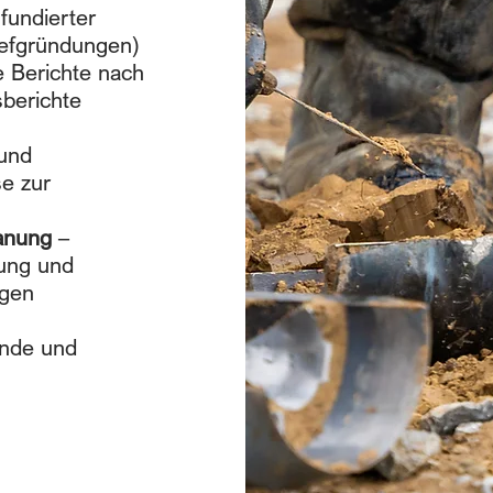
fundierter
efgründungen)
 Berichte
nach
berichte
und
e zur
anung
–
ung und
agen
nde und