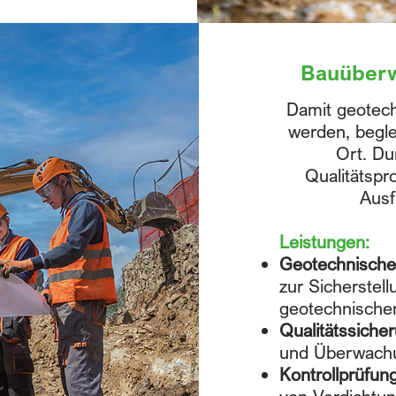
Bauüberw
Damit geotech
werden, begle
Ort. Du
Qualitätspr
Ausf
Leistungen:
Geotechnische
zur Sicherstel
geotechnisch
Qualitätssich
und Überwachu
Kontrollprüfun